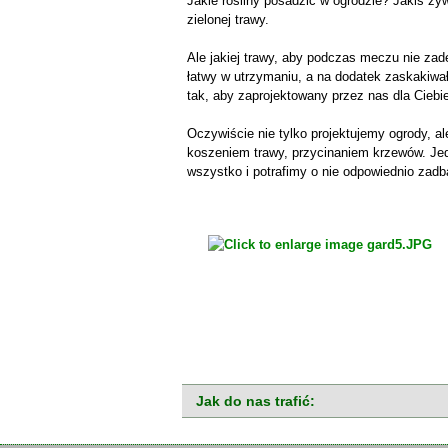
Jakie rośliny posadzić w ogrodzie? Jakiś ży
zielonej trawy.
Ale jakiej trawy, aby podczas meczu nie zade
łatwy w utrzymaniu, a na dodatek zaskakiwał
tak, aby zaprojektowany przez nas dla Ciebie 
Oczywiście nie tylko projektujemy ogrody, al
koszeniem trawy, przycinaniem krzewów. Jed
wszystko i potrafimy o nie odpowiednio zadb
Jak do nas trafić: