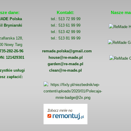
sze dane:
Kontakt:
Nasze mar
ADE Polska
tel.: 513 72 99 99
l Bryniarski
tel.: 513 61 99 99
tel.: 513 42 99 99
zaflarska 128,
tel.: 513 81 99 99
00 Nowy Targ
735-282-26-96
remade.polska@gmail.com
N: 121429301
house@re-made.pl
garden@re-made.pl
zystkie usługi
clean@re-made.pl
sz zapłacić: