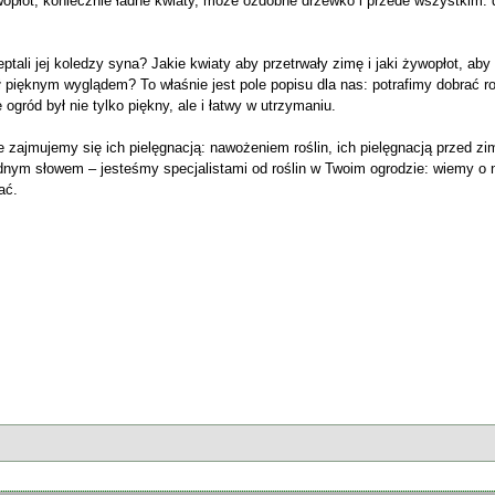
wopłot, koniecznie ładne kwiaty, może ozdobne drzewko i przede wszystkim:
ptali jej koledzy syna? Jakie kwiaty aby przetrwały zimę i jaki żywopłot, aby 
 pięknym wyglądem? To właśnie jest pole popisu dla nas: potrafimy dobrać ro
ogród był nie tylko piękny, ale i łatwy w utrzymaniu.
e zajmujemy się ich pielęgnacją: nawożeniem roślin, ich pielęgnacją przed zi
nym słowem – jesteśmy specjalistami od roślin w Twoim ogrodzie: wiemy o 
ać.