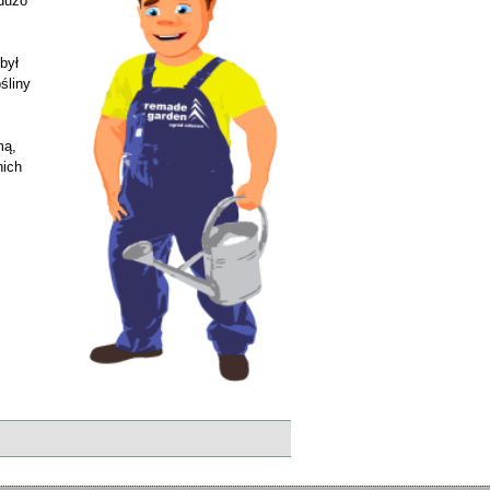
 dużo
był
śliny
mą,
nich