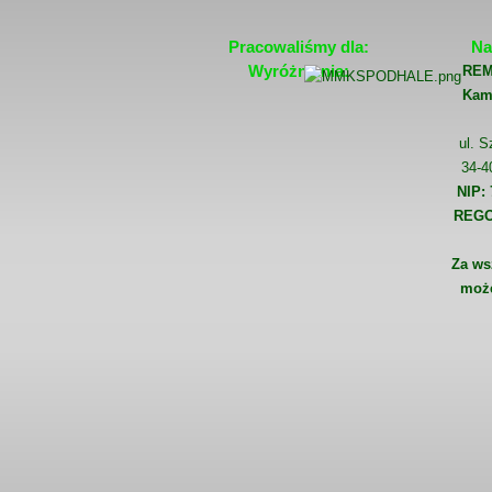
Pracowaliśmy dla:
Na
Wyróżnienia:
REM
Kami
ul. S
34-4
NIP: 
REGO
Za ws
może