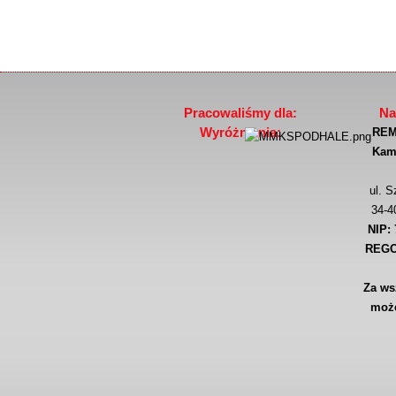
Pracowaliśmy dla:
Na
Wyróżnienia:
REM
Kami
ul. S
34-4
NIP: 
REGO
Za ws
może