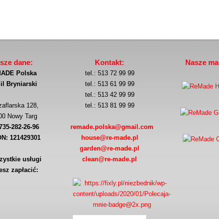
sze dane:
Kontakt:
Nasze mar
ADE Polska
tel.: 513 72 99 99
l Bryniarski
tel.: 513 61 99 99
tel.: 513 42 99 99
zaflarska 128,
tel.: 513 81 99 99
00 Nowy Targ
735-282-26-96
remade.polska@gmail.com
N: 121429301
house@re-made.pl
garden@re-made.pl
zystkie usługi
clean@re-made.pl
sz zapłacić: