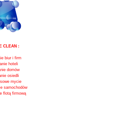
 CLEAN :
ie biur i firm
anie hoteli
anie domów
anie osiedli
ksowe mycie
ie samochodów
e flotą firmową