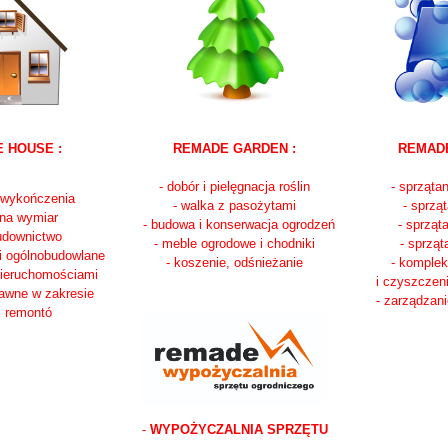
 HOUSE :
REMADE GARDEN :
REMADE
- dobór i pielęgnacja roślin
- sprzątan
i wykończenia
- walka z pasożytami
- sprząt
 na wymiar
- budowa i konserwacja ogrodzeń
- sprząt
udownictwo
- meble ogrodowe i chodniki
- sprząt
 i ogólnobudowlane
- koszenie, odśnieżanie
- komple
nieruchomościami
i czyszczen
rawne w zakresie
- zarządzani
i remontó
-
WYPOŻYCZALNIA SPRZĘTU