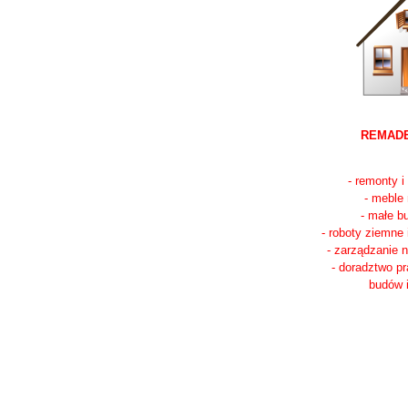
REMADE
- remonty 
- meble
- małe b
- roboty ziemne
- zarządzanie 
- doradztwo p
budów 